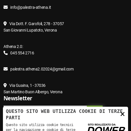
info@palestra-athena.it
Via Dott. F. Garofoli, 278 - 37057
San Giovanni Lupatoto, Verona
Athena 2.0:
045 554 2716
palestra.athena2.02024@gmail.com
Via Guaina, 1 - 37036
San Martino Buon Albergo, Verona
Newsletter
QUESTO SITO WEB UTILIZZA COOKIE DI TERZE
×
PARTI
Questo sito utilizza cookie tecnici
Vuoto
per la navigazione e cookie di terze
Ho letto e accetto le condizioni indicate sull'
informativa